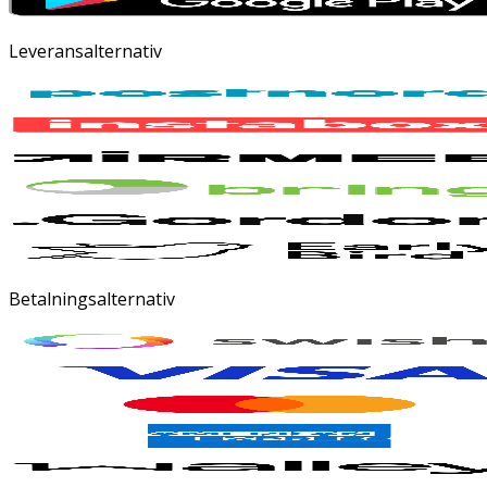
Leveransalternativ
Betalningsalternativ