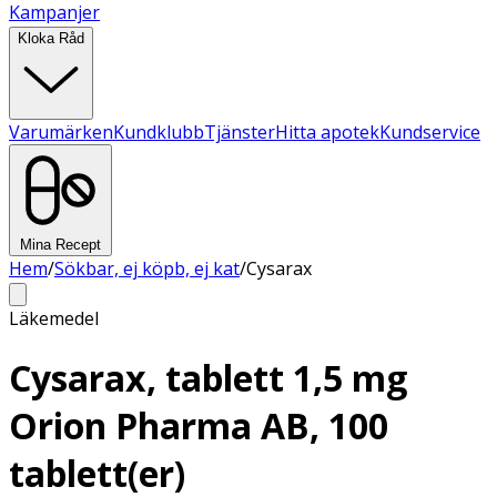
Kampanjer
Kloka Råd
Varumärken
Kundklubb
Tjänster
Hitta apotek
Kundservice
Mina Recept
Hem
/
Sökbar, ej köpb, ej kat
/
Cysarax
Läkemedel
Cysarax, tablett 1,5 mg
Orion Pharma AB, 100
tablett(er)