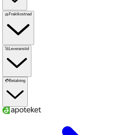
🧺Fraktkostnad
🚀Leveranstid
💳Betalning