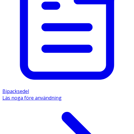
Bipacksedel
Läs noga före användning