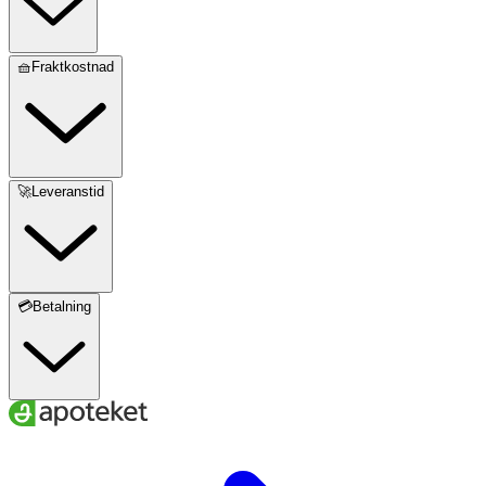
🧺Fraktkostnad
🚀Leveranstid
💳Betalning