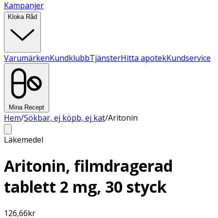
Kampanjer
Kloka Råd
Varumärken
Kundklubb
Tjänster
Hitta apotek
Kundservice
Mina Recept
Hem
/
Sökbar, ej köpb, ej kat
/
Aritonin
Läkemedel
Aritonin, filmdragerad
tablett 2 mg, 30 styck
126,66
kr