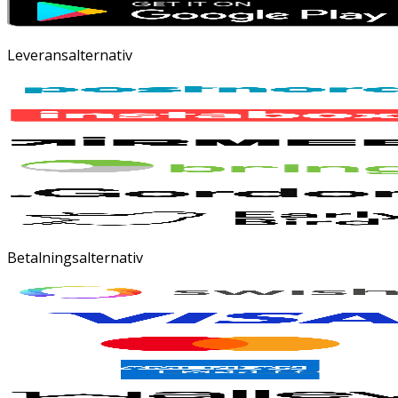
Leveransalternativ
Betalningsalternativ