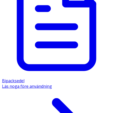
Bipacksedel
Läs noga före användning