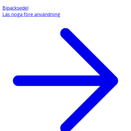
Bipacksedel
Läs noga före användning