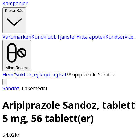
Kampanjer
Kloka Råd
Varumärken
Kundklubb
Tjänster
Hitta apotek
Kundservice
Mina Recept
Hem
/
Sökbar, ej köpb, ej kat
/
Aripiprazole Sandoz
Sandoz
,
Läkemedel
Aripiprazole Sandoz, tablett
5 mg, 56 tablett(er)
54,02
kr