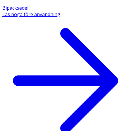
Bipacksedel
Läs noga före användning