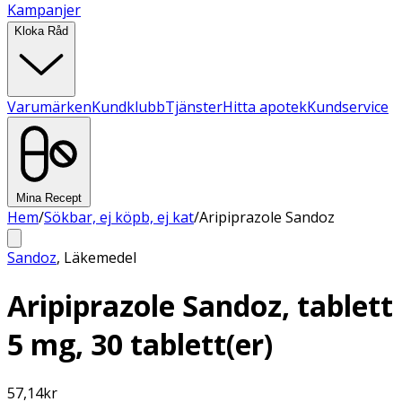
Kampanjer
Kloka Råd
Varumärken
Kundklubb
Tjänster
Hitta apotek
Kundservice
Mina Recept
Hem
/
Sökbar, ej köpb, ej kat
/
Aripiprazole Sandoz
Sandoz
,
Läkemedel
Aripiprazole Sandoz, tablett
5 mg, 30 tablett(er)
57,14
kr