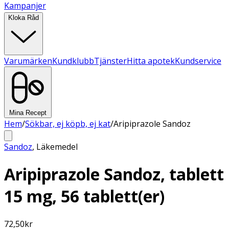
Kampanjer
Kloka Råd
Varumärken
Kundklubb
Tjänster
Hitta apotek
Kundservice
Mina Recept
Hem
/
Sökbar, ej köpb, ej kat
/
Aripiprazole Sandoz
Sandoz
,
Läkemedel
Aripiprazole Sandoz, tablett
15 mg, 56 tablett(er)
72,50
kr