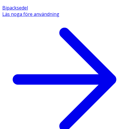
Bipacksedel
Läs noga före användning