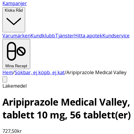
Kampanjer
Kloka Råd
Varumärken
Kundklubb
Tjänster
Hitta apotek
Kundservice
Mina Recept
Hem
/
Sökbar, ej köpb, ej kat
/
Aripiprazole Medical Valley
Läkemedel
Aripiprazole Medical Valley,
tablett 10 mg, 56 tablett(er)
727,50
kr