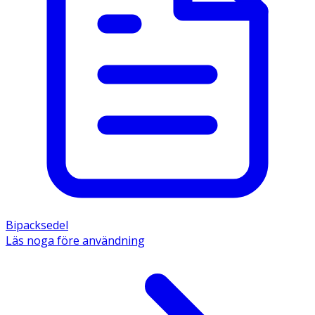
Bipacksedel
Läs noga före användning