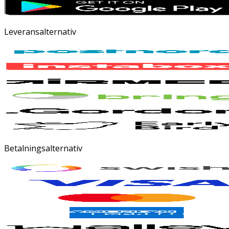
Leveransalternativ
Betalningsalternativ