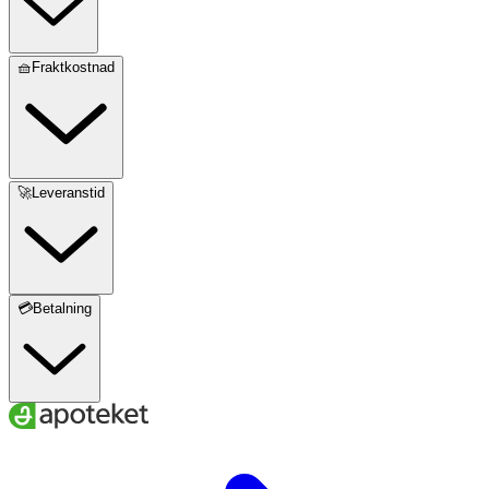
🧺Fraktkostnad
🚀Leveranstid
💳Betalning