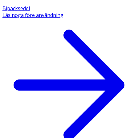
Bipacksedel
Läs noga före användning