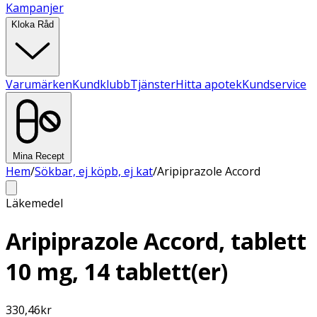
Kampanjer
Kloka Råd
Varumärken
Kundklubb
Tjänster
Hitta apotek
Kundservice
Mina Recept
Hem
/
Sökbar, ej köpb, ej kat
/
Aripiprazole Accord
Läkemedel
Aripiprazole Accord, tablett
10 mg, 14 tablett(er)
330,46
kr