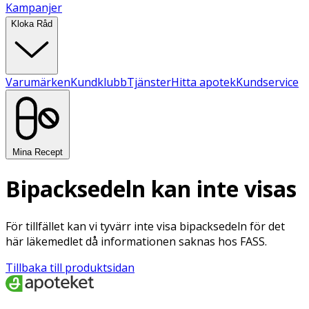
Kampanjer
Kloka Råd
Varumärken
Kundklubb
Tjänster
Hitta apotek
Kundservice
Mina Recept
Bipacksedeln kan inte visas
För tillfället kan vi tyvärr inte visa bipacksedeln för det
här läkemedlet då informationen saknas hos FASS.
Tillbaka till produktsidan