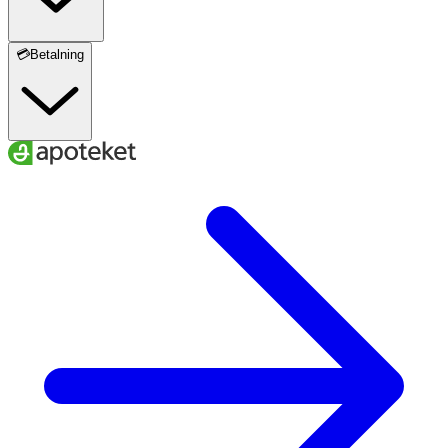
💳Betalning