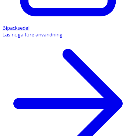
Bipacksedel
Läs noga före användning