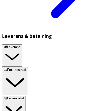
Leverans & betalning
🚚Leverans
🧺Fraktkostnad
🚀Leveranstid