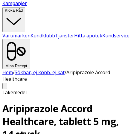
Kampanjer
Kloka Råd
Varumärken
Kundklubb
Tjänster
Hitta apotek
Kundservice
Mina Recept
Hem
/
Sökbar, ej köpb, ej kat
/
Aripiprazole Accord
Healthcare
Läkemedel
Aripiprazole Accord
Healthcare, tablett 5 mg,