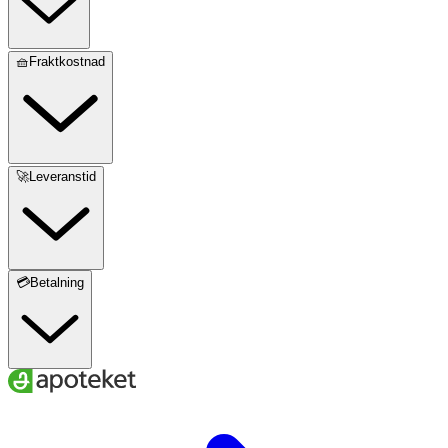
🧺Fraktkostnad
🚀Leveranstid
💳Betalning