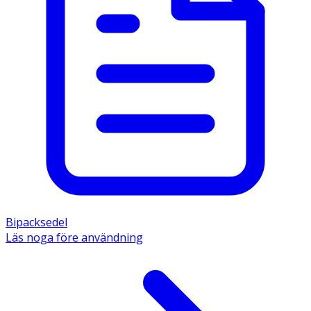
Bipacksedel
Läs noga före användning