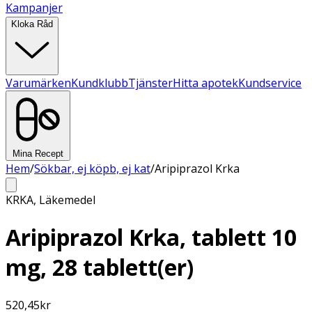
Kampanjer
Kloka Råd
Varumärken
Kundklubb
Tjänster
Hitta apotek
Kundservice
Mina Recept
Hem
/
Sökbar, ej köpb, ej kat
/
Aripiprazol Krka
KRKA
,
Läkemedel
Aripiprazol Krka, tablett 10
mg, 28 tablett(er)
520,45
kr