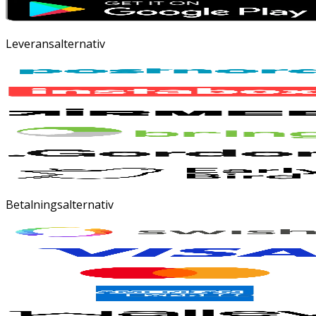
Leveransalternativ
Betalningsalternativ