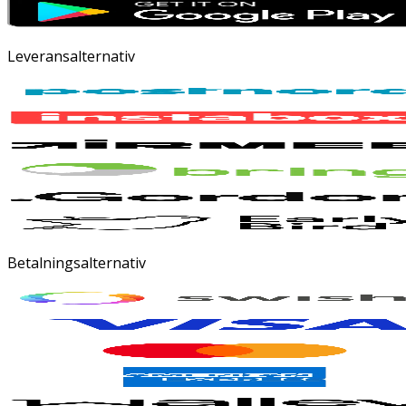
Leveransalternativ
Betalningsalternativ