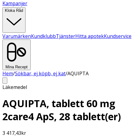
Kampanjer
Kloka Råd
Varumärken
Kundklubb
Tjänster
Hitta apotek
Kundservice
Mina Recept
Hem
/
Sökbar, ej köpb, ej kat
/
AQUIPTA
Läkemedel
AQUIPTA, tablett 60 mg
2care4 ApS, 28 tablett(er)
3 417,43
kr