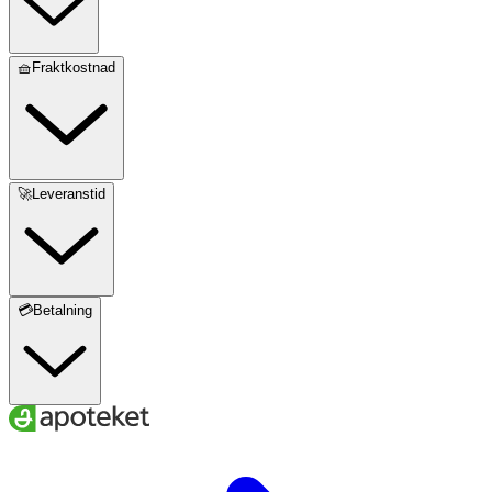
🧺Fraktkostnad
🚀Leveranstid
💳Betalning