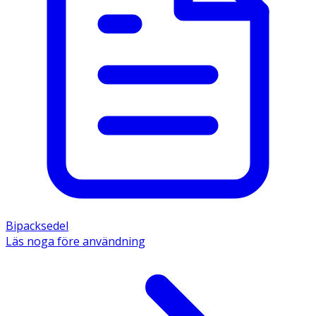
Bipacksedel
Läs noga före användning