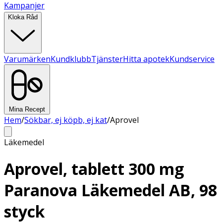
Kampanjer
Kloka Råd
Varumärken
Kundklubb
Tjänster
Hitta apotek
Kundservice
Mina Recept
Hem
/
Sökbar, ej köpb, ej kat
/
Aprovel
Läkemedel
Aprovel, tablett 300 mg
Paranova Läkemedel AB, 98
styck