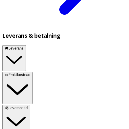
Leverans & betalning
🚚Leverans
🧺Fraktkostnad
🚀Leveranstid