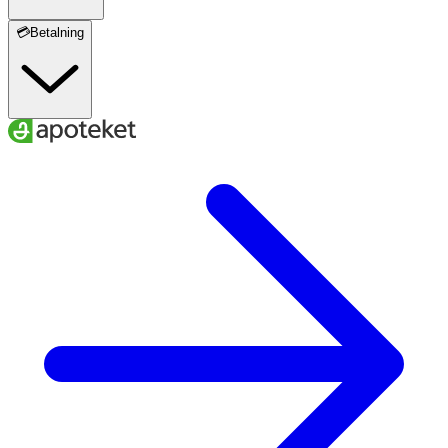
💳Betalning