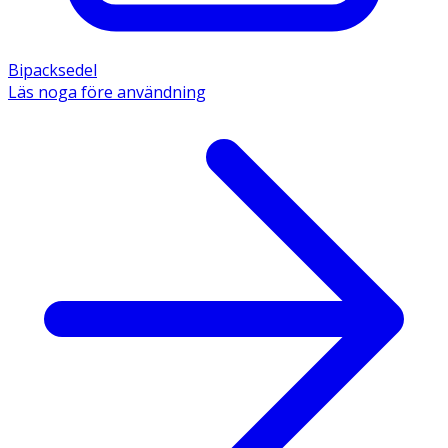
Bipacksedel
Läs noga före användning