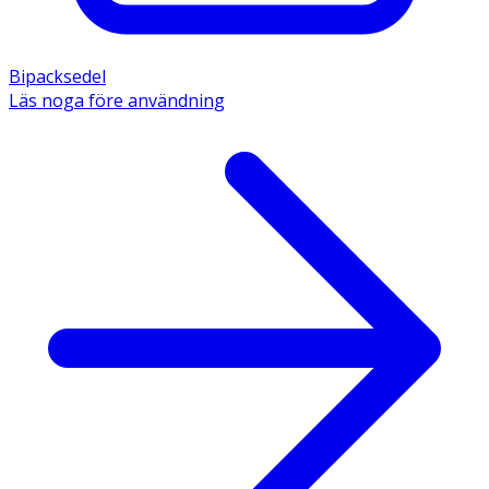
Bipacksedel
Läs noga före användning