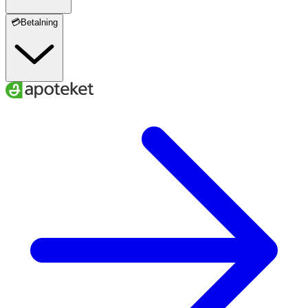
💳Betalning