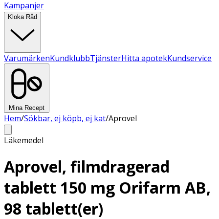
Kampanjer
Kloka Råd
Varumärken
Kundklubb
Tjänster
Hitta apotek
Kundservice
Mina Recept
Hem
/
Sökbar, ej köpb, ej kat
/
Aprovel
Läkemedel
Aprovel, filmdragerad
tablett 150 mg Orifarm AB,
98 tablett(er)