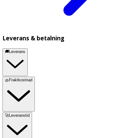
Leverans & betalning
🚚Leverans
🧺Fraktkostnad
🚀Leveranstid