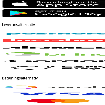
Leveransalternativ
Betalningsalternativ