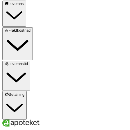
🚚Leverans
🧺Fraktkostnad
🚀Leveranstid
💳Betalning