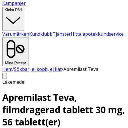
Kampanjer
Kloka Råd
Varumärken
Kundklubb
Tjänster
Hitta apotek
Kundservice
Mina Recept
Hem
/
Sökbar, ej köpb, ej kat
/
Apremilast Teva
Läkemedel
Apremilast Teva,
filmdragerad tablett 30 mg,
56 tablett(er)