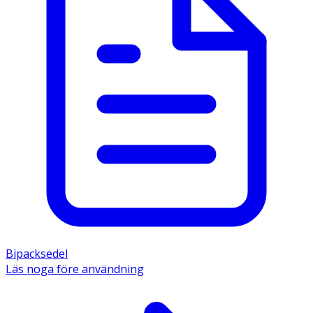
Bipacksedel
Läs noga före användning