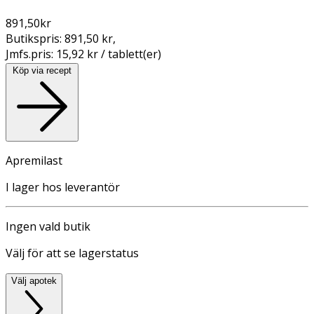
891,50
kr
Butikspris:
891,50 kr
,
Jmfs.pris:
15,92 kr / tablett(er)
Köp via recept
Apremilast
I lager hos leverantör
Ingen vald butik
Välj för att se lagerstatus
Välj apotek