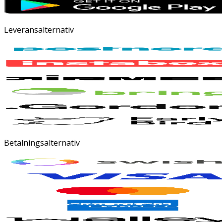
Leveransalternativ
Betalningsalternativ