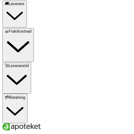
🚚Leverans
🧺Fraktkostnad
🚀Leveranstid
💳Betalning