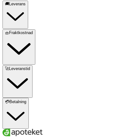
🚚Leverans
🧺Fraktkostnad
🚀Leveranstid
💳Betalning