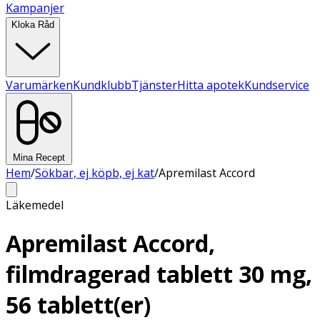
Kampanjer
Kloka Råd
Varumärken
Kundklubb
Tjänster
Hitta apotek
Kundservice
Mina Recept
Hem
/
Sökbar, ej köpb, ej kat
/
Apremilast Accord
Läkemedel
Apremilast Accord,
filmdragerad tablett 30 mg,
56 tablett(er)