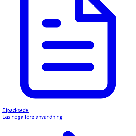
Bipacksedel
Läs noga före användning