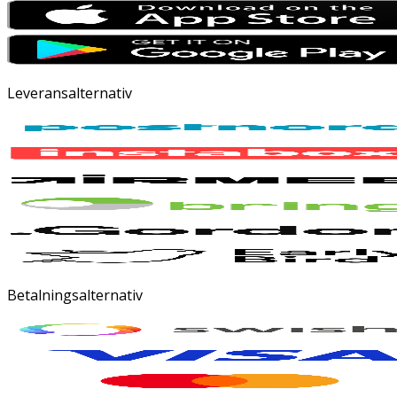
Leveransalternativ
Betalningsalternativ