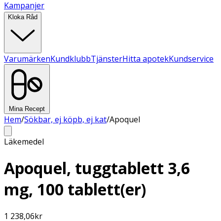
Kampanjer
Kloka Råd
Varumärken
Kundklubb
Tjänster
Hitta apotek
Kundservice
Mina Recept
Hem
/
Sökbar, ej köpb, ej kat
/
Apoquel
Läkemedel
Apoquel, tuggtablett 3,6
mg, 100 tablett(er)
1 238,06
kr