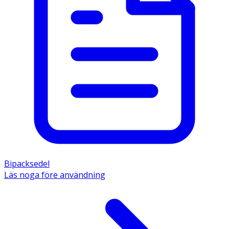
Bipacksedel
Läs noga före användning