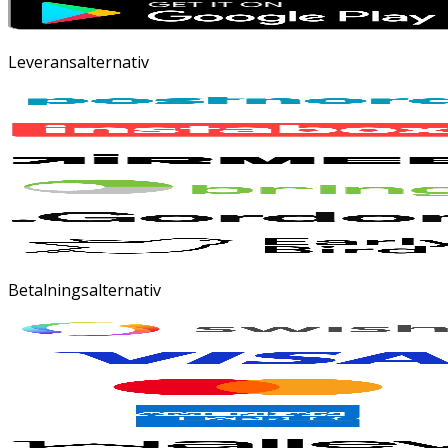
Leveransalternativ
Betalningsalternativ