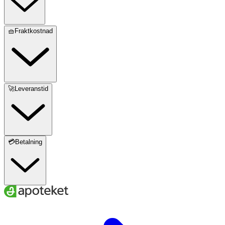
🧺Fraktkostnad
🚀Leveranstid
💳Betalning