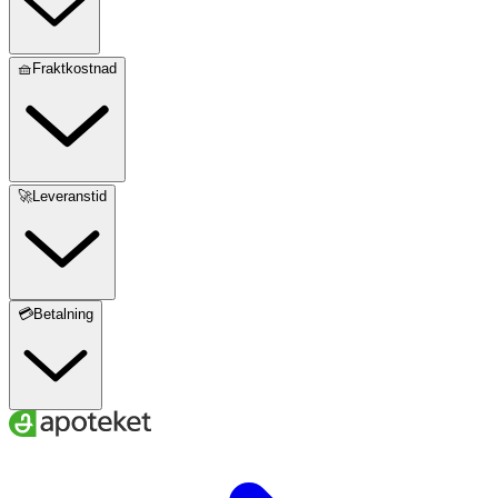
🧺Fraktkostnad
🚀Leveranstid
💳Betalning