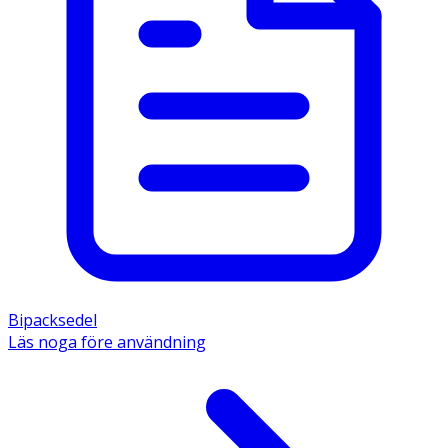
Bipacksedel
Läs noga före användning