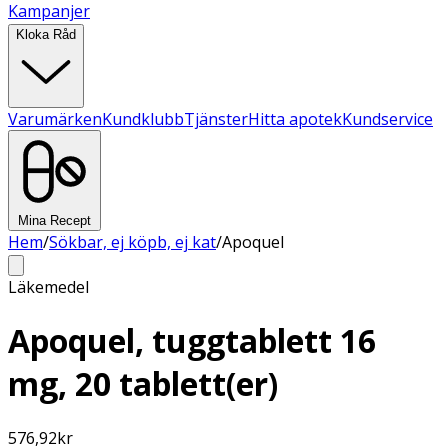
Kampanjer
Kloka Råd
Varumärken
Kundklubb
Tjänster
Hitta apotek
Kundservice
Mina Recept
Hem
/
Sökbar, ej köpb, ej kat
/
Apoquel
Läkemedel
Apoquel, tuggtablett 16
mg, 20 tablett(er)
576,92
kr