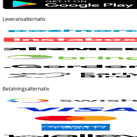
Leveransalternativ
Betalningsalternativ