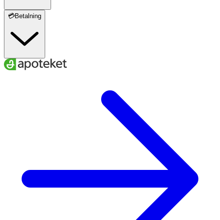
💳Betalning