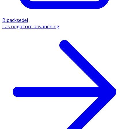
Bipacksedel
Läs noga före användning