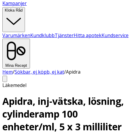
Kampanjer
Kloka Råd
Varumärken
Kundklubb
Tjänster
Hitta apotek
Kundservice
Mina Recept
Hem
/
Sökbar, ej köpb, ej kat
/
Apidra
Läkemedel
Apidra, inj-vätska, lösning,
cylinderamp 100
enheter/ml, 5 x 3 milliliter