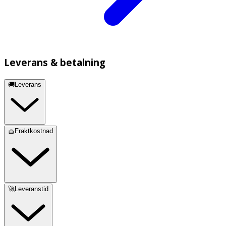
Leverans & betalning
🚚Leverans
🧺Fraktkostnad
🚀Leveranstid