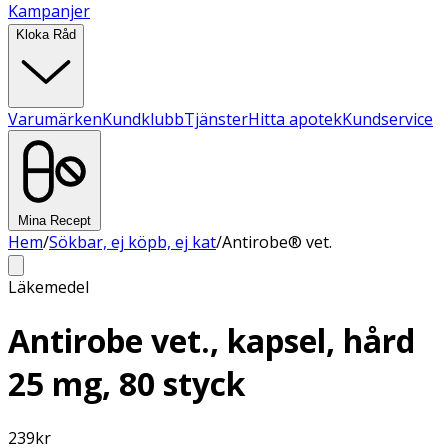
Kampanjer
Kloka Råd
Varumärken
Kundklubb
Tjänster
Hitta apotek
Kundservice
Mina Recept
Hem
/
Sökbar, ej köpb, ej kat
/
Antirobe® vet.
Läkemedel
Antirobe vet., kapsel, hård
25 mg, 80 styck
239
kr