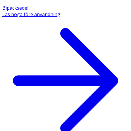
Bipacksedel
Läs noga före användning