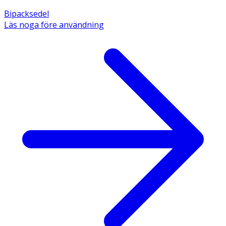
Bipacksedel
Läs noga före användning