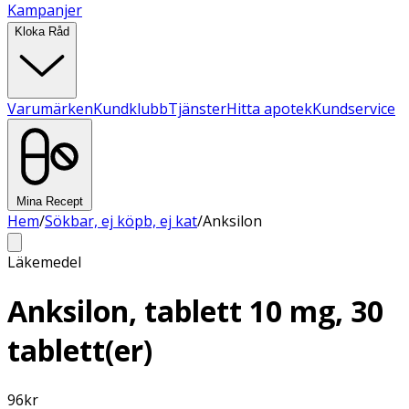
Kampanjer
Kloka Råd
Varumärken
Kundklubb
Tjänster
Hitta apotek
Kundservice
Mina Recept
Hem
/
Sökbar, ej köpb, ej kat
/
Anksilon
Läkemedel
Anksilon, tablett 10 mg, 30
tablett(er)
96
kr