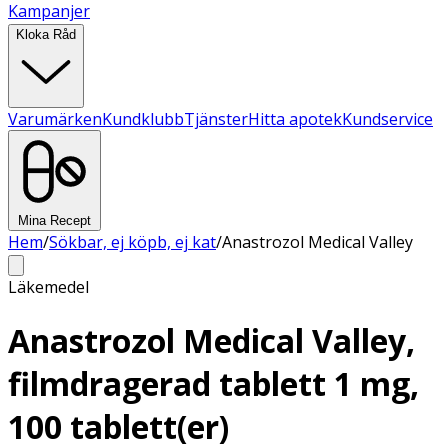
Kampanjer
Kloka Råd
Varumärken
Kundklubb
Tjänster
Hitta apotek
Kundservice
Mina Recept
Hem
/
Sökbar, ej köpb, ej kat
/
Anastrozol Medical Valley
Läkemedel
Anastrozol Medical Valley,
filmdragerad tablett 1 mg,
100 tablett(er)