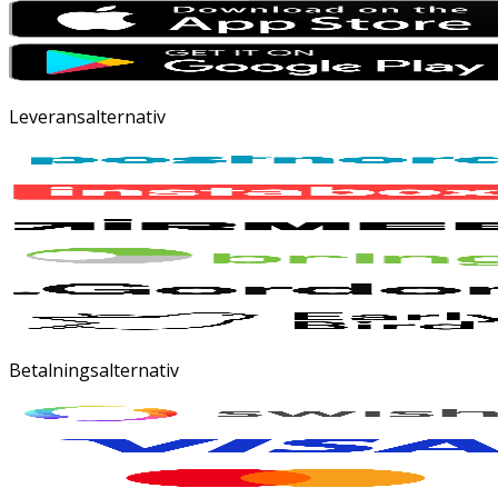
Leveransalternativ
Betalningsalternativ