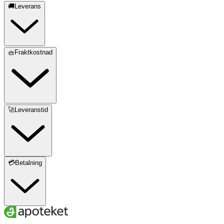
🚚Leverans
🧺Fraktkostnad
🚀Leveranstid
💳Betalning