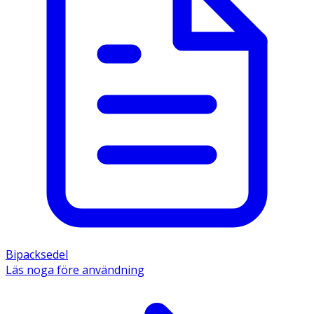
Bipacksedel
Läs noga före användning