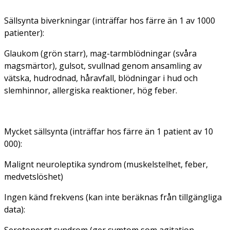
Sällsynta biverkningar (inträffar hos färre än 1 av 1000
patienter):
Glaukom (grön starr), mag-tarmblödningar (svåra
magsmärtor), gulsot, svullnad genom ansamling av
vätska, hudrodnad, håravfall, blödningar i hud och
slemhinnor, allergiska reaktioner, hög feber.
Mycket sällsynta (inträffar hos färre än 1 patient av 10
000):
Malignt neuroleptika syndrom (muskelstelhet, feber,
medvetslöshet)
Ingen känd frekvens (kan inte beräknas från tillgängliga
data):
Serotonergt syndrom (ger symtom som agitation,