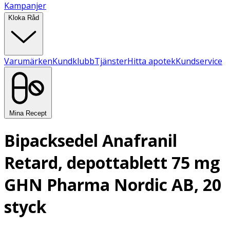
Kampanjer
Kloka Råd
Varumärken
Kundklubb
Tjänster
Hitta apotek
Kundservice
Mina Recept
Bipacksedel Anafranil
Retard, depottablett 75 mg
GHN Pharma Nordic AB, 20
styck