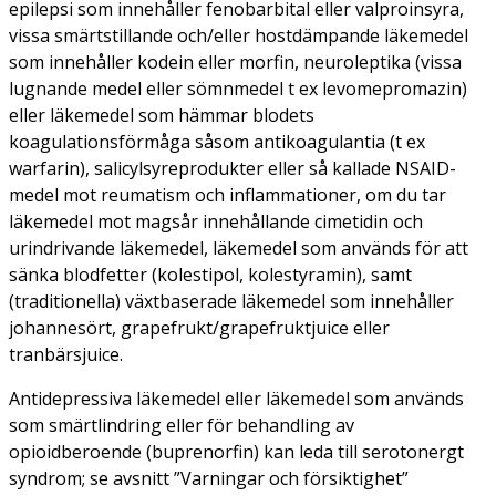
epilepsi som innehåller fenobarbital eller valproinsyra,
vissa smärtstillande och/eller hostdämpande läkemedel
som innehåller kodein eller morfin, neuroleptika (vissa
lugnande medel eller sömnmedel t ex levomepromazin)
eller läkemedel som hämmar blodets
koagulationsförmåga såsom antikoagulantia (t ex
warfarin), salicylsyreprodukter eller så kallade NSAID-
medel mot reumatism och inflammationer, om du tar
läkemedel mot magsår innehållande cimetidin och
urindrivande läkemedel, läkemedel som används för att
sänka blodfetter (kolestipol, kolestyramin), samt
(traditionella) växtbaserade läkemedel som innehåller
johannesört, grapefrukt/grapefruktjuice eller
tranbärsjuice.
Antidepressiva läkemedel eller läkemedel som används
som smärtlindring eller för behandling av
opioidberoende (buprenorfin) kan leda till serotonergt
syndrom; se avsnitt ”Varningar och försiktighet”