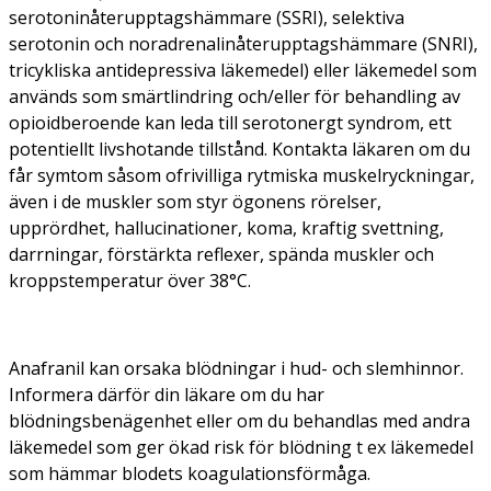
serotoninåterupptagshämmare (SSRI), selektiva
serotonin och noradrenalinåterupptagshämmare (SNRI),
tricykliska antidepressiva läkemedel) eller läkemedel som
används som smärtlindring och/eller för behandling av
opioidberoende kan leda till serotonergt syndrom, ett
potentiellt livshotande tillstånd. Kontakta läkaren om du
får symtom såsom ofrivilliga rytmiska muskelryckningar,
även i de muskler som styr ögonens rörelser,
upprördhet, hallucinationer, koma, kraftig svettning,
darrningar, förstärkta reflexer, spända muskler och
kroppstemperatur över 38°C.
Anafranil kan orsaka blödningar i hud- och slemhinnor.
Informera därför din läkare om du har
blödningsbenägenhet eller om du behandlas med andra
läkemedel som ger ökad risk för blödning t ex läkemedel
som hämmar blodets koagulationsförmåga.