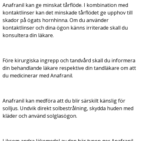
Anafranil kan ge minskat tårflöde. I kombination med
kontaktlinser kan det minskade tårflödet ge upphov till
skador på ögats hornhinna. Om du använder
kontaktlinser och dina ögon känns irriterade skall du
konsultera din läkare.
Före kirurgiska ingrepp och tandvård skall du informera
din behandlande läkare respektive din tandläkare om att
du medicinerar med Anafranil.
Anafranil kan medföra att du blir särskilt känslig för
solljus. Undvik direkt solbestrålning, skydda huden med
kläder och använd solglasögon.
Liksom andra läkemedel av den här typen ger Anafranil