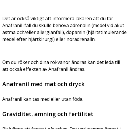
Det är också viktigt att informera läkaren att du tar
Anafranil ifall du skulle behöva adrenalin (medel vid akut
astma och/eller allergianfall), dopamin (hjärtstimulerande
medel efter hjärtkirurgi) eller noradrenalin.
Om du röker och dina rökvanor ändras kan det leda till
att också effekten av Anafranil ändras.
Anafranil med mat och dryck
Anafranil kan tas med eller utan föda.
Graviditet, amning och fertilitet
Risk finns att fostret påverkas. Det verksamma ämnet i