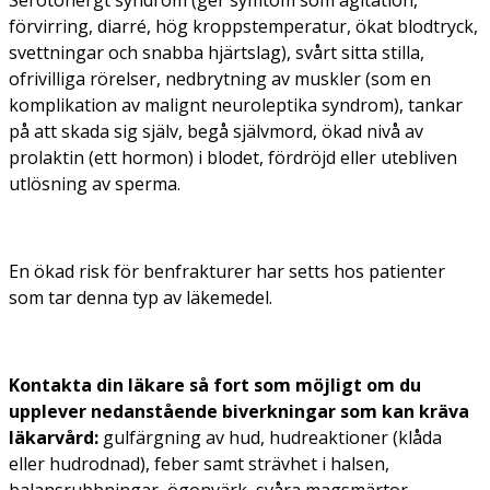
förvirring, diarré, hög kroppstemperatur, ökat blodtryck,
svettningar och snabba hjärtslag), svårt sitta stilla,
ofrivilliga rörelser, nedbrytning av muskler (som en
komplikation av malignt neuroleptika syndrom), tankar
på att skada sig själv, begå självmord, ökad nivå av
prolaktin (ett hormon) i blodet, fördröjd eller utebliven
utlösning av sperma.
En ökad risk för benfrakturer har setts hos patienter
som tar denna typ av läkemedel.
Kontakta din läkare så fort som möjligt om du
upplever nedanstående biverkningar som kan kräva
läkarvård:
gulfärgning av hud, hudreaktioner (klåda
eller hudrodnad), feber samt strävhet i halsen,
balansrubbningar, ögonvärk, svåra magsmärtor,