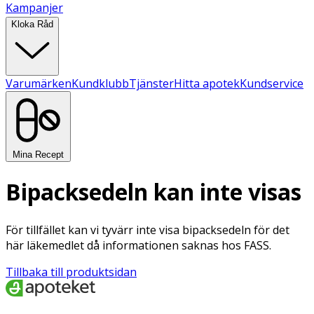
Kampanjer
Kloka Råd
Varumärken
Kundklubb
Tjänster
Hitta apotek
Kundservice
Mina Recept
Bipacksedeln kan inte visas
För tillfället kan vi tyvärr inte visa bipacksedeln för det
här läkemedlet då informationen saknas hos FASS.
Tillbaka till produktsidan