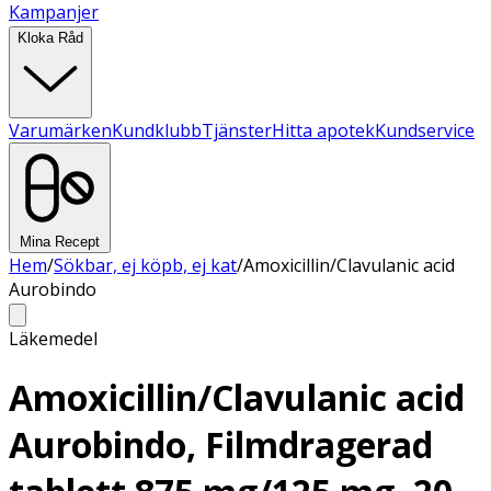
Kampanjer
Kloka Råd
Varumärken
Kundklubb
Tjänster
Hitta apotek
Kundservice
Mina Recept
Hem
/
Sökbar, ej köpb, ej kat
/
Amoxicillin/Clavulanic acid
Aurobindo
Läkemedel
Amoxicillin/Clavulanic acid
Aurobindo, Filmdragerad