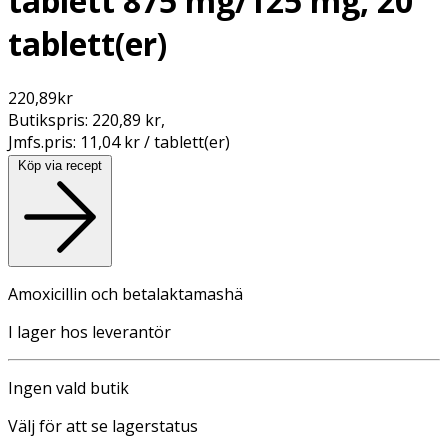
tablett 875 mg/125 mg, 20
tablett(er)
220,89
kr
Butikspris:
220,89 kr
,
Jmfs.pris:
11,04 kr / tablett(er)
Köp via recept
Amoxicillin och betalaktamashä
I lager hos leverantör
Ingen vald butik
Välj för att se lagerstatus