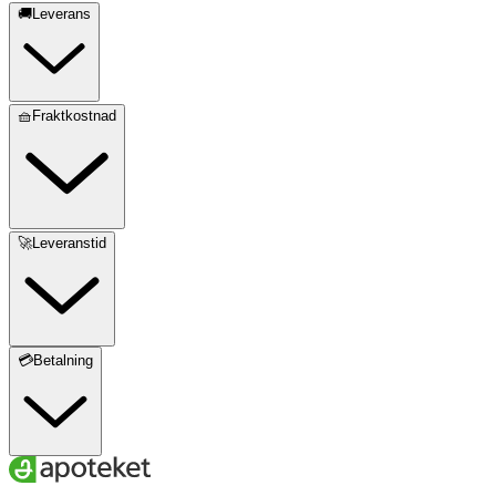
🚚Leverans
🧺Fraktkostnad
🚀Leveranstid
💳Betalning