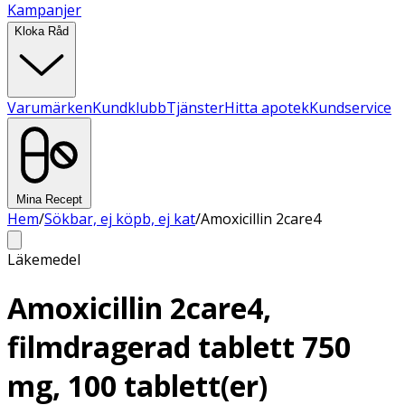
Kampanjer
Kloka Råd
Varumärken
Kundklubb
Tjänster
Hitta apotek
Kundservice
Mina Recept
Hem
/
Sökbar, ej köpb, ej kat
/
Amoxicillin 2care4
Läkemedel
Amoxicillin 2care4,
filmdragerad tablett 750
mg, 100 tablett(er)