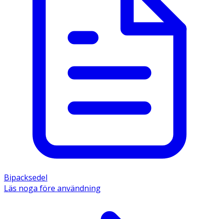
Bipacksedel
Läs noga före användning