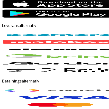
Leveransalternativ
Betalningsalternativ