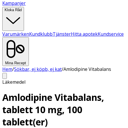
Kampanjer
Kloka Råd
Varumärken
Kundklubb
Tjänster
Hitta apotek
Kundservice
Mina Recept
Hem
/
Sökbar, ej köpb, ej kat
/
Amlodipine Vitabalans
Läkemedel
Amlodipine Vitabalans,
tablett 10 mg, 100
tablett(er)