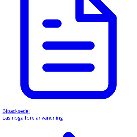
Bipacksedel
Läs noga före användning