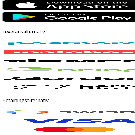
Leveransalternativ
Betalningsalternativ