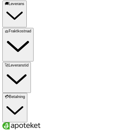
🚚Leverans
🧺Fraktkostnad
🚀Leveranstid
💳Betalning