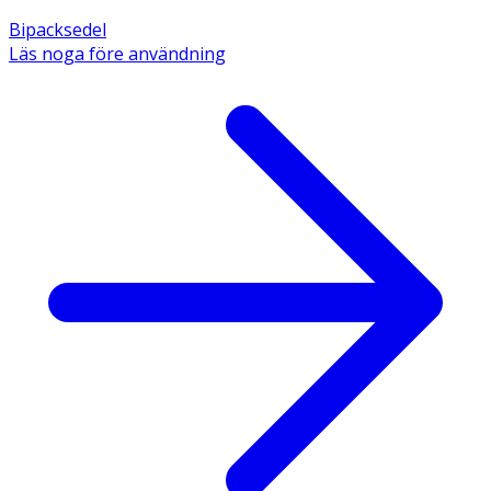
Bipacksedel
Läs noga före användning