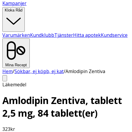
Kampanjer
Kloka Råd
Varumärken
Kundklubb
Tjänster
Hitta apotek
Kundservice
Mina Recept
Hem
/
Sökbar, ej köpb, ej kat
/
Amlodipin Zentiva
Läkemedel
Amlodipin Zentiva, tablett
2,5 mg, 84 tablett(er)
323
kr