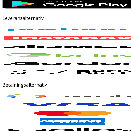
Leveransalternativ
Betalningsalternativ