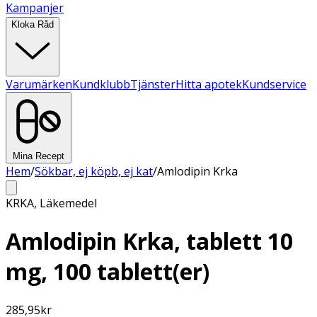
Kampanjer
Kloka Råd
Varumärken
Kundklubb
Tjänster
Hitta apotek
Kundservice
Mina Recept
Hem
/
Sökbar, ej köpb, ej kat
/
Amlodipin Krka
KRKA
,
Läkemedel
Amlodipin Krka, tablett 10
mg, 100 tablett(er)
285,95
kr