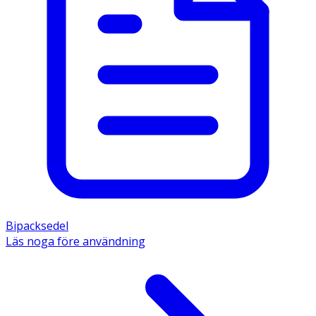
Bipacksedel
Läs noga före användning