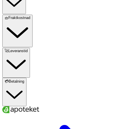
🧺Fraktkostnad
🚀Leveranstid
💳Betalning