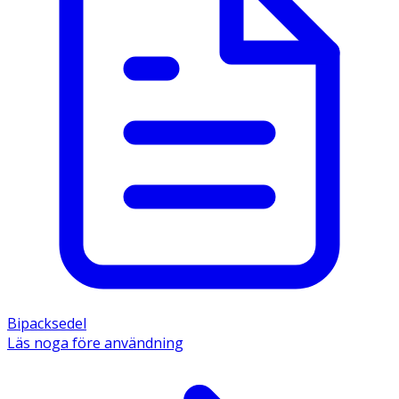
Bipacksedel
Läs noga före användning