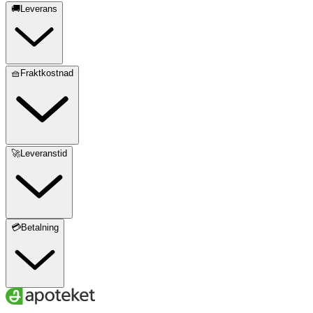
🚚Leverans
🧺Fraktkostnad
🚀Leveranstid
💳Betalning