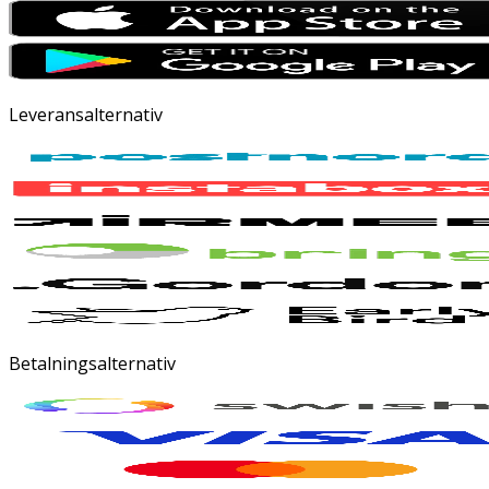
Leveransalternativ
Betalningsalternativ