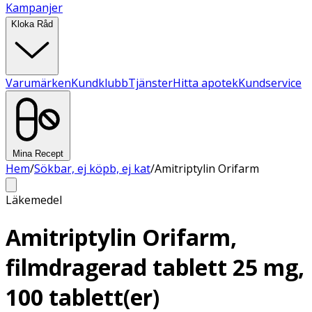
Kampanjer
Kloka Råd
Varumärken
Kundklubb
Tjänster
Hitta apotek
Kundservice
Mina Recept
Hem
/
Sökbar, ej köpb, ej kat
/
Amitriptylin Orifarm
Läkemedel
Amitriptylin Orifarm,
filmdragerad tablett 25 mg,
100 tablett(er)