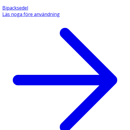
Bipacksedel
Läs noga före användning