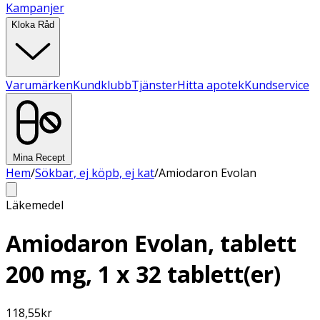
Kampanjer
Kloka Råd
Varumärken
Kundklubb
Tjänster
Hitta apotek
Kundservice
Mina Recept
Hem
/
Sökbar, ej köpb, ej kat
/
Amiodaron Evolan
Läkemedel
Amiodaron Evolan, tablett
200 mg, 1 x 32 tablett(er)
118,55
kr