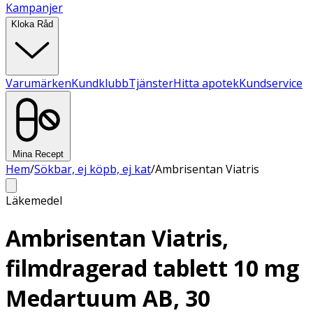
Kampanjer
Kloka Råd
Varumärken
Kundklubb
Tjänster
Hitta apotek
Kundservice
Mina Recept
Hem
/
Sökbar, ej köpb, ej kat
/
Ambrisentan Viatris
Läkemedel
Ambrisentan Viatris,
filmdragerad tablett 10 mg
Medartuum AB, 30