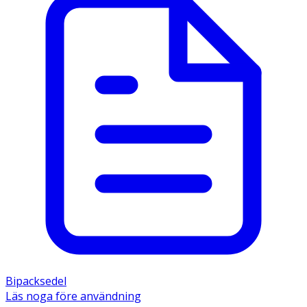
Bipacksedel
Läs noga före användning