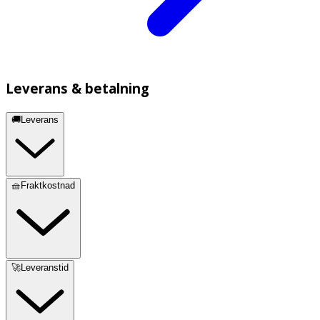
Leverans & betalning
🚚Leverans
🧺Fraktkostnad
🚀Leveranstid