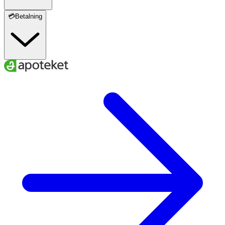
💳Betalning