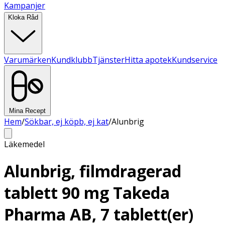
Kampanjer
Kloka Råd
Varumärken
Kundklubb
Tjänster
Hitta apotek
Kundservice
Mina Recept
Hem
/
Sökbar, ej köpb, ej kat
/
Alunbrig
Läkemedel
Alunbrig, filmdragerad
tablett 90 mg Takeda
Pharma AB, 7 tablett(er)