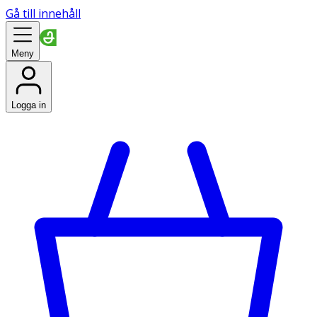
Gå till innehåll
Meny
Logga in