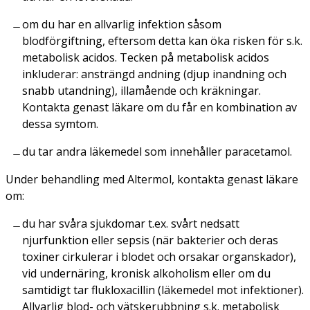
om du har en allvarlig infektion såsom
blodförgiftning, eftersom detta kan öka risken för s.k.
metabolisk acidos. Tecken på metabolisk acidos
inkluderar: ansträngd andning (djup inandning och
snabb utandning), illamående och kräkningar.
Kontakta genast läkare om du får en kombination av
dessa symtom.
du tar andra läkemedel som innehåller paracetamol.
Under behandling med Altermol, kontakta genast läkare
om:
du har svåra sjukdomar t.ex. svårt nedsatt
njurfunktion eller sepsis (när bakterier och deras
toxiner cirkulerar i blodet och orsakar organskador),
vid undernäring, kronisk alkoholism eller om du
samtidigt tar flukloxacillin (läkemedel mot infektioner).
Allvarlig blod- och vätskerubbning s.k. metabolisk