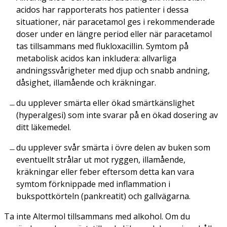
acidos har rapporterats hos patienter i dessa
situationer, när paracetamol ges i rekommenderade
doser under en längre period eller när paracetamol
tas tillsammans med flukloxacillin. Symtom på
metabolisk acidos kan inkludera: allvarliga
andningssvårigheter med djup och snabb andning,
dåsighet, illamående och kräkningar.
du upplever smärta eller ökad smärtkänslighet
(hyperalgesi) som inte svarar på en ökad dosering av
ditt läkemedel.
du upplever svår smärta i övre delen av buken som
eventuellt strålar ut mot ryggen, illamående,
kräkningar eller feber eftersom detta kan vara
symtom förknippade med inflammation i
bukspottkörteln (pankreatit) och gallvägarna.
Ta inte Altermol tillsammans med alkohol. Om du