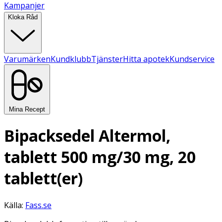
Kampanjer
Kloka Råd
Varumärken
Kundklubb
Tjänster
Hitta apotek
Kundservice
Mina Recept
Bipacksedel Altermol,
tablett 500 mg/30 mg, 20
tablett(er)
Källa:
Fass.se