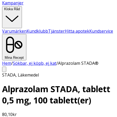
Kampanjer
Kloka Råd
Varumärken
Kundklubb
Tjänster
Hitta apotek
Kundservice
Mina Recept
Hem
/
Sökbar, ej köpb, ej kat
/
Alprazolam STADA®
STADA
,
Läkemedel
Alprazolam STADA, tablett
0,5 mg, 100 tablett(er)
80,10
kr