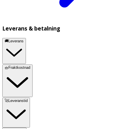
Leverans & betalning
🚚Leverans
🧺Fraktkostnad
🚀Leveranstid