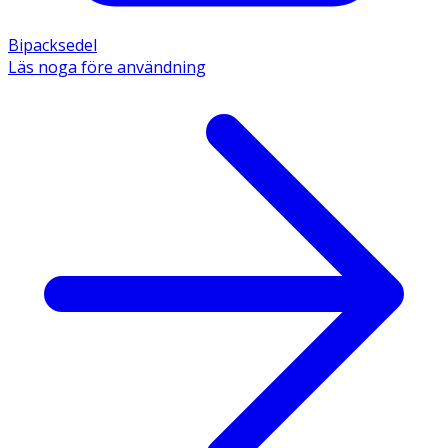
Bipacksedel
Läs noga före användning