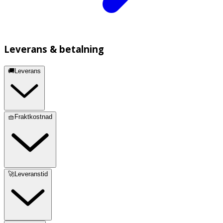
Leverans & betalning
🚚Leverans
🧺Fraktkostnad
🚀Leveranstid