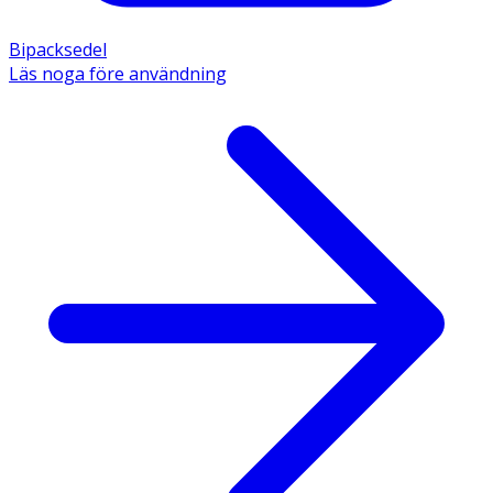
Bipacksedel
Läs noga före användning