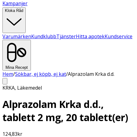
Kampanjer
Kloka Råd
Varumärken
Kundklubb
Tjänster
Hitta apotek
Kundservice
Mina Recept
Hem
/
Sökbar, ej köpb, ej kat
/
Alprazolam Krka d.d.
KRKA
,
Läkemedel
Alprazolam Krka d.d.,
tablett 2 mg, 20 tablett(er)
124,83
kr