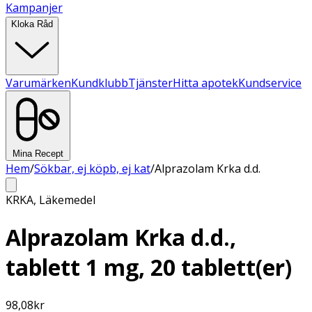
Kampanjer
Kloka Råd
Varumärken
Kundklubb
Tjänster
Hitta apotek
Kundservice
Mina Recept
Hem
/
Sökbar, ej köpb, ej kat
/
Alprazolam Krka d.d.
KRKA
,
Läkemedel
Alprazolam Krka d.d.,
tablett 1 mg, 20 tablett(er)
98,08
kr