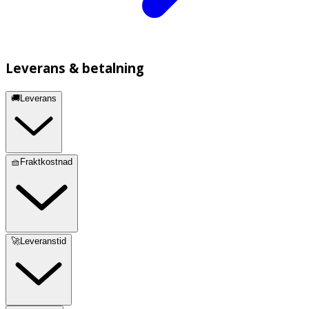
Leverans & betalning
🚚Leverans
🧺Fraktkostnad
🚀Leveranstid