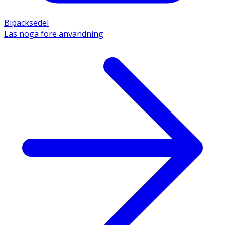
Bipacksedel
Läs noga före användning