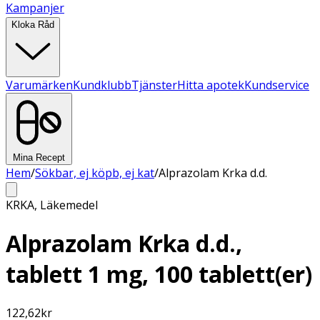
Kampanjer
Kloka Råd
Varumärken
Kundklubb
Tjänster
Hitta apotek
Kundservice
Mina Recept
Hem
/
Sökbar, ej köpb, ej kat
/
Alprazolam Krka d.d.
KRKA
,
Läkemedel
Alprazolam Krka d.d.,
tablett 1 mg, 100 tablett(er)
122,62
kr