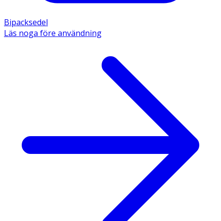
Bipacksedel
Läs noga före användning