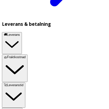
Leverans & betalning
🚚Leverans
🧺Fraktkostnad
🚀Leveranstid