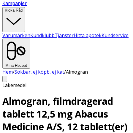
Kampanjer
Kloka Råd
Varumärken
Kundklubb
Tjänster
Hitta apotek
Kundservice
Mina Recept
Hem
/
Sökbar, ej köpb, ej kat
/
Almogran
Läkemedel
Almogran, filmdragerad
tablett 12,5 mg Abacus
Medicine A/S, 12 tablett(er)