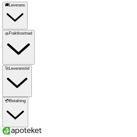
🚚Leverans
🧺Fraktkostnad
🚀Leveranstid
💳Betalning