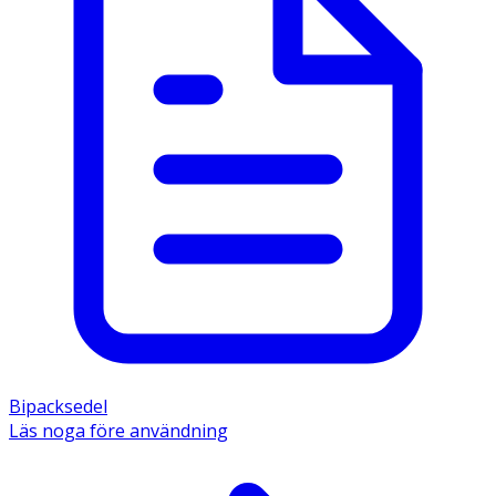
Bipacksedel
Läs noga före användning