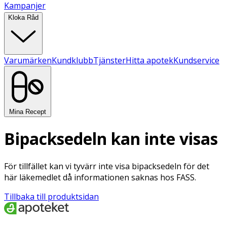
Kampanjer
Kloka Råd
Varumärken
Kundklubb
Tjänster
Hitta apotek
Kundservice
Mina Recept
Bipacksedeln kan inte visas
För tillfället kan vi tyvärr inte visa bipacksedeln för det
här läkemedlet då informationen saknas hos FASS.
Tillbaka till produktsidan