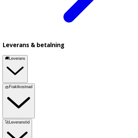
Leverans & betalning
🚚Leverans
🧺Fraktkostnad
🚀Leveranstid