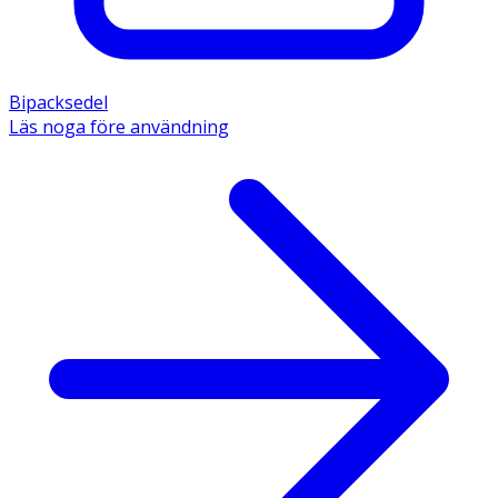
Bipacksedel
Läs noga före användning