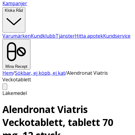
Kampanjer
Kloka Råd
Varumärken
Kundklubb
Tjänster
Hitta apotek
Kundservice
Mina Recept
Hem
/
Sökbar, ej köpb, ej kat
/
Alendronat Viatris
Veckotablett
Läkemedel
Alendronat Viatris
Veckotablett, tablett 70