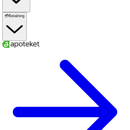
💳Betalning