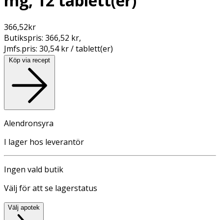
mg, 12 tablett(er)
366,52
kr
Butikspris:
366,52 kr
,
Jmfs.pris:
30,54 kr / tablett(er)
Köp via recept
Alendronsyra
I lager hos leverantör
Ingen vald butik
Välj för att se lagerstatus
Välj apotek