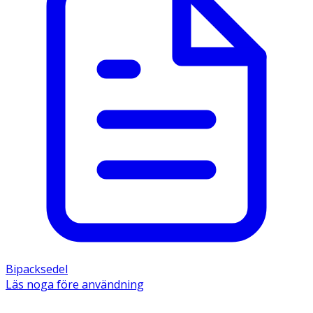
Bipacksedel
Läs noga före användning