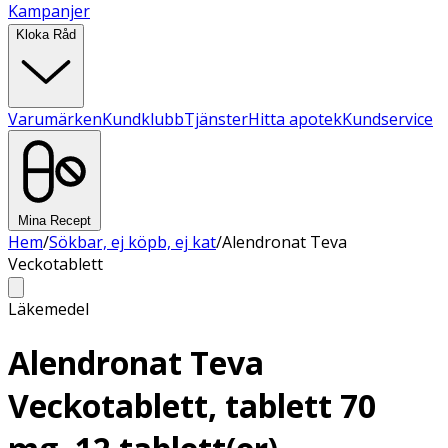
Kampanjer
Kloka Råd
Varumärken
Kundklubb
Tjänster
Hitta apotek
Kundservice
Mina Recept
Hem
/
Sökbar, ej köpb, ej kat
/
Alendronat Teva
Veckotablett
Läkemedel
Alendronat Teva
Veckotablett, tablett 70