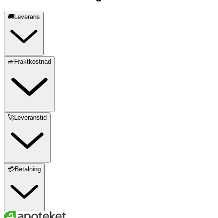
🚚Leverans
🧺Fraktkostnad
🚀Leveranstid
💳Betalning