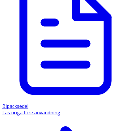
Bipacksedel
Läs noga före användning