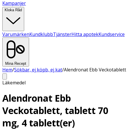
Kampanjer
Kloka Råd
Varumärken
Kundklubb
Tjänster
Hitta apotek
Kundservice
Mina Recept
Hem
/
Sökbar, ej köpb, ej kat
/
Alendronat Ebb Veckotablett
Läkemedel
Alendronat Ebb
Veckotablett, tablett 70
mg, 4 tablett(er)