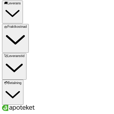
🚚Leverans
🧺Fraktkostnad
🚀Leveranstid
💳Betalning