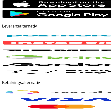
Leveransalternativ
Betalningsalternativ