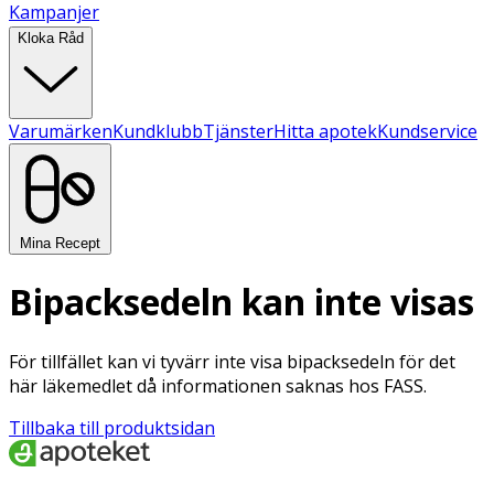
Kampanjer
Kloka Råd
Varumärken
Kundklubb
Tjänster
Hitta apotek
Kundservice
Mina Recept
Bipacksedeln kan inte visas
För tillfället kan vi tyvärr inte visa bipacksedeln för det
här läkemedlet då informationen saknas hos FASS.
Tillbaka till produktsidan