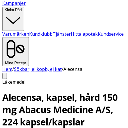
Kampanjer
Kloka Råd
Varumärken
Kundklubb
Tjänster
Hitta apotek
Kundservice
Mina Recept
Hem
/
Sökbar, ej köpb, ej kat
/
Alecensa
Läkemedel
Alecensa, kapsel, hård 150
mg Abacus Medicine A/S,
224 kapsel/kapslar