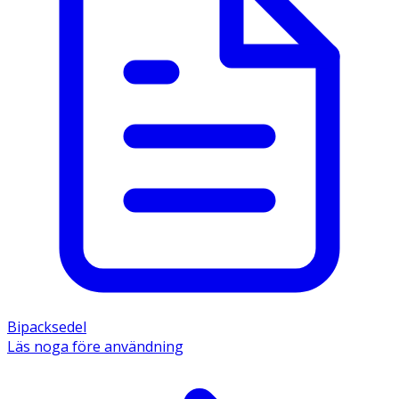
Bipacksedel
Läs noga före användning