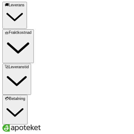
🚚Leverans
🧺Fraktkostnad
🚀Leveranstid
💳Betalning