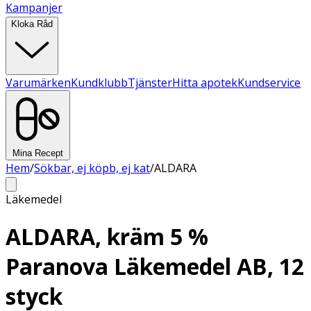
Kampanjer
Kloka Råd
Varumärken
Kundklubb
Tjänster
Hitta apotek
Kundservice
Mina Recept
Hem
/
Sökbar, ej köpb, ej kat
/
ALDARA
Läkemedel
ALDARA, kräm 5 %
Paranova Läkemedel AB, 12
styck