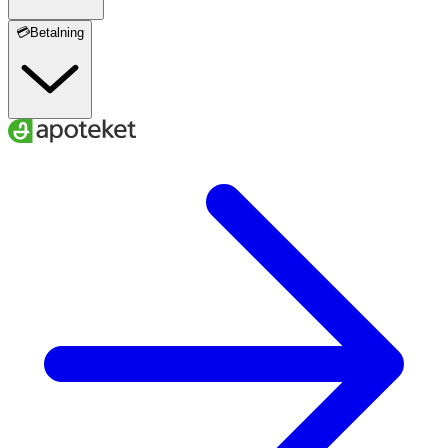
💳Betalning