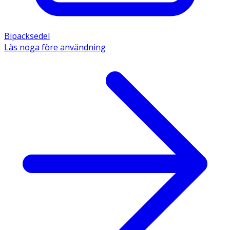
Bipacksedel
Läs noga före användning