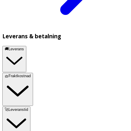
Leverans & betalning
🚚Leverans
🧺Fraktkostnad
🚀Leveranstid