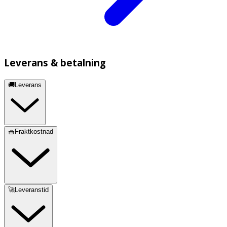
Leverans & betalning
🚚Leverans
🧺Fraktkostnad
🚀Leveranstid