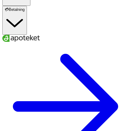
💳Betalning