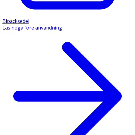
Bipacksedel
Läs noga före användning