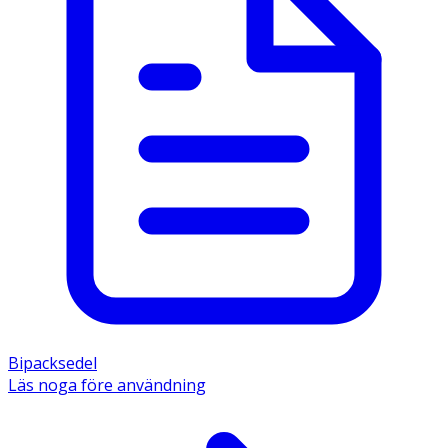
Bipacksedel
Läs noga före användning