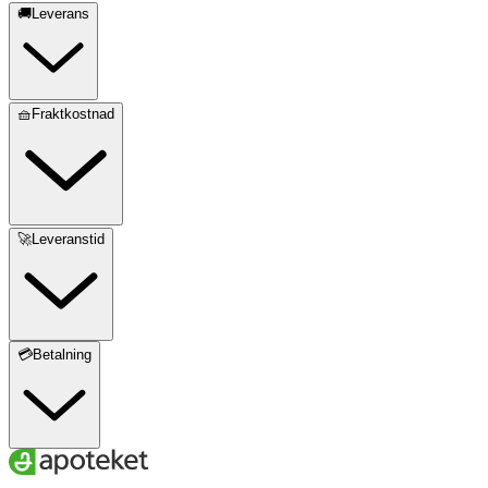
🚚Leverans
🧺Fraktkostnad
🚀Leveranstid
💳Betalning