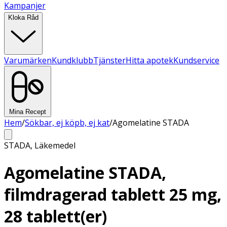
Kampanjer
Kloka Råd
Varumärken
Kundklubb
Tjänster
Hitta apotek
Kundservice
Mina Recept
Hem
/
Sökbar, ej köpb, ej kat
/
Agomelatine STADA
STADA
,
Läkemedel
Agomelatine STADA,
filmdragerad tablett 25 mg,
28 tablett(er)