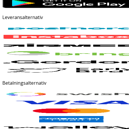
Leveransalternativ
Betalningsalternativ