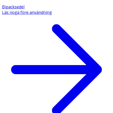
Bipacksedel
Läs noga före användning