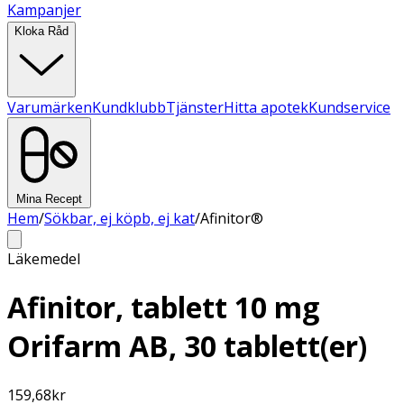
Kampanjer
Kloka Råd
Varumärken
Kundklubb
Tjänster
Hitta apotek
Kundservice
Mina Recept
Hem
/
Sökbar, ej köpb, ej kat
/
Afinitor®
Läkemedel
Afinitor, tablett 10 mg
Orifarm AB, 30 tablett(er)
159,68
kr