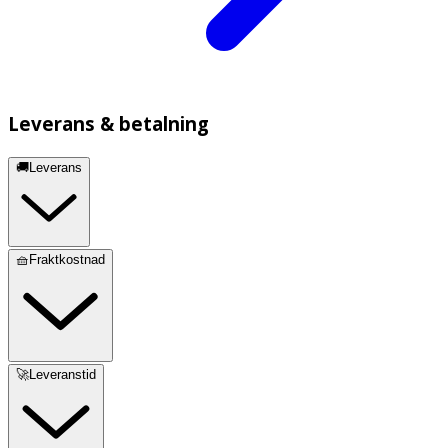
Leverans & betalning
🚚Leverans
🧺Fraktkostnad
🚀Leveranstid