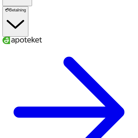
💳Betalning