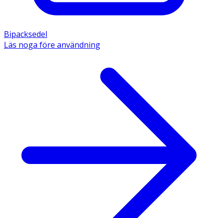
Bipacksedel
Läs noga före användning