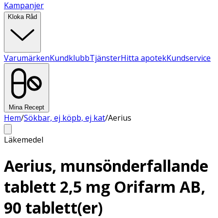
Kampanjer
Kloka Råd
Varumärken
Kundklubb
Tjänster
Hitta apotek
Kundservice
Mina Recept
Hem
/
Sökbar, ej köpb, ej kat
/
Aerius
Läkemedel
Aerius, munsönderfallande
tablett 2,5 mg Orifarm AB,
90 tablett(er)